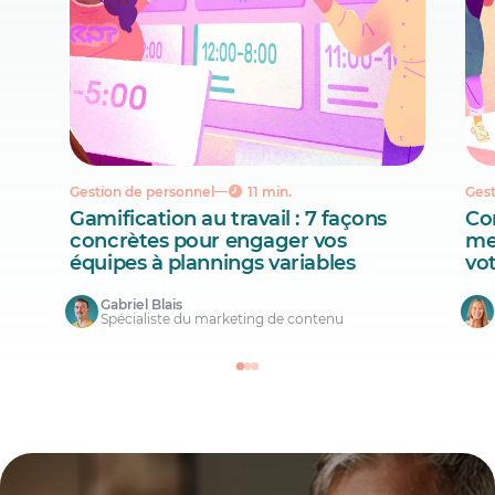
Gestion de personnel
11 min.
Gest
Gamification au travail : 7 façons
Co
concrètes pour engager vos
mei
équipes à plannings variables
vo
Gabriel Blais
Spécialiste du marketing de contenu