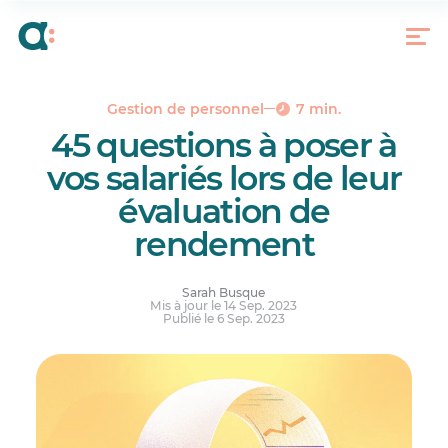
Questions au sujet du travail et des tâches
Questions au sujet du travail d’équipe
Questions au sujet de l’adaptabilité et de la
flexibilité
Gestion de personnel
7 min.
Évaluer, communiquer, adapter, évoluer !
45 questions à poser à
Réponses à vos questions.
vos salariés lors de leur
évaluation de
rendement
Sarah Busque
Mis à jour le 14 Sep. 2023
Publié le 6 Sep. 2023