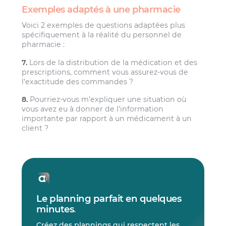
Exemples adaptés à une pharmacie
Voici 2 exemples de questions adaptées plus
spécifiquement à la réalité du personnel de
pharmacie :
7.
Lors de la distribution de la médication et des
prescriptions, comment vous assurez-vous de
l’exactitude des commandes ?
8.
Pourriez-vous m’expliquer une situation où
vous avez eu à donner de l’information
importante par rapport à un médicament à un
client ?
Le planning parfait en quelques
minutes
.
Créez des plannings qui respectent les