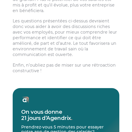
mis à profit et qu’il évolue, plus votre entreprise
en bénéficiera.
Les questions présentées ci-dessus devraient
donc vous aider à avoir des discussions riches
avec vos employés, pour mieux comprendre leur
performance et identifier ce qui doit être
amélioré, de part et d’autre. Le tout favorisera un
environnement de travail sain où la
communication est ouverte.
Enfin, n’oubliez pas de miser sur une rétroaction
constructive !
On vous donne
21 jours d’Agendrix
.
Prendrez-vous 5 minutes pour essayer
notre app de gestion des salariés?