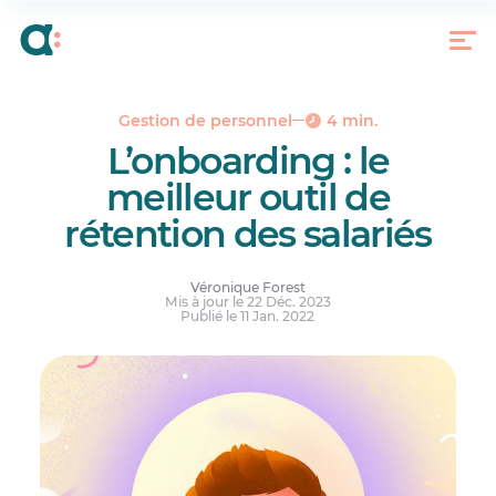
Les avantages d’avoir un bon processus
d’onboarding
L’humain au coeur de l’expérience
La clé réside dans la planification
Gestion de personnel
4 min.
Bien faire les choses
L’onboarding : le
meilleur outil de
rétention des salariés
Véronique Forest
Mis à jour le 22 Déc. 2023
Publié le 11 Jan. 2022