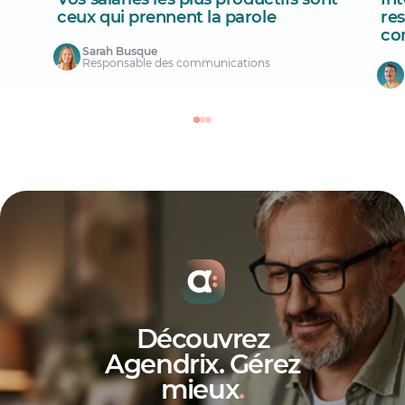
ceux qui prennent la parole
re
co
Sarah Busque
Responsable des communications
Découvrez
Agendrix. Gérez
mieux
.