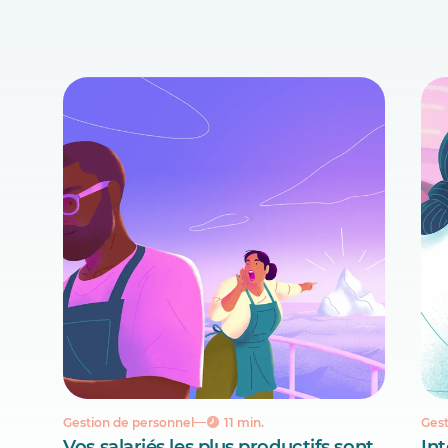
Gestion de personnel
11 min.
Gest
Vos salariés les plus productifs sont
Int