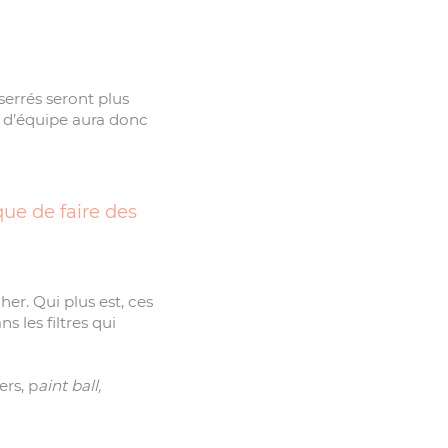
serrés seront plus
il d’équipe aura donc
que de faire des
her. Qui plus est, ces
 les filtres qui
ers, p
aint ball,