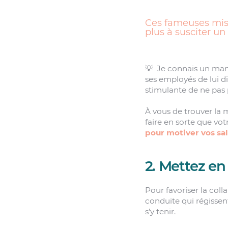
Ces fameuses miss
plus à susciter u
💡 Je connais un man
ses employés de lui di
stimulante de ne pas p
À vous de trouver la m
faire en sorte que vot
pour motiver vos sal
2. Mettez en
Pour favoriser la coll
conduite qui régissent 
s’y tenir.