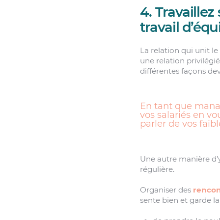
4. Travaillez
travail d’équ
La relation qui unit 
une relation privilégié
différentes façons de
En tant que manage
vos salariés en v
parler de vos faib
Une autre manière d’y 
régulière.
Organiser des
rencon
sente bien et garde l