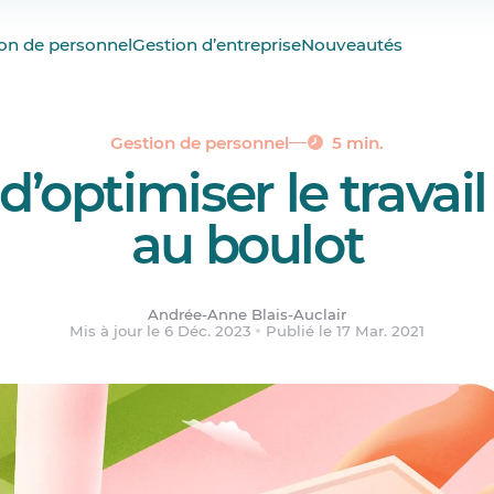
et commun pour favoriser le travail d’équipe
on de personnel
Gestion d’entreprise
Nouveautés
s règles de conduite
eam-building dans l’équipe
lation manager/salarié pour faciliter le travail d’équipe
Gestion de personnel
5 min.
d’optimiser le travai
u leader dans l’équipe
ence un sport d’équipe
au boulot
e affaire de relations
Andrée-Anne Blais-Auclair
Mis à jour le 6 Déc. 2023
Publié le 17 Mar. 2021