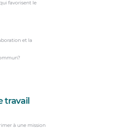
ui favorisent le
aboration et la
 commun?
 travail
rrimer à une mission