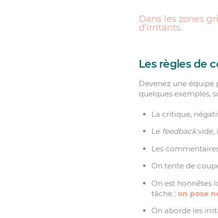
Dans les zones gr
d’irritants.
Les règles de c
Devenez une équipe pl
quelques exemples, sur
La critique, néga
Le
feedback
vide, 
Les commentaires 
On tente de couper
On est honnêtes l
tâche :
on pose no
On aborde les irri