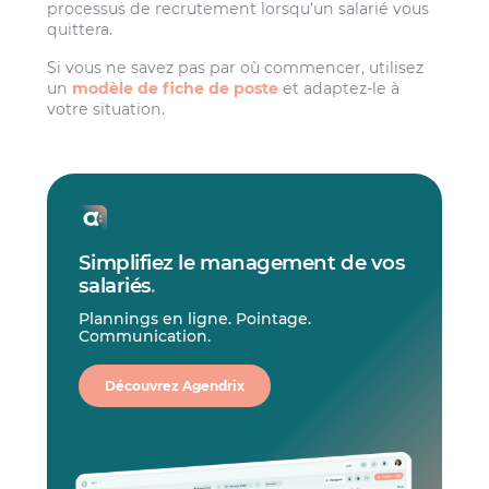
processus de recrutement lorsqu’un salarié vous
quittera.
Si vous ne savez pas par où commencer, utilisez
un
modèle de fiche de poste
et adaptez-le à
votre situation.
Simplifiez le management de vos
salariés
.
Plannings en ligne. Pointage.
Communication.
Découvrez Agendrix