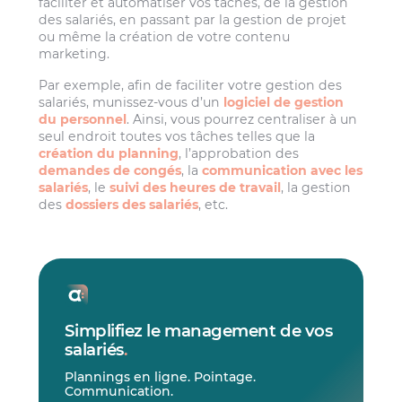
faciliter et automatiser vos tâches, de la gestion
des salariés, en passant par la gestion de projet
ou même la création de votre contenu
marketing.
Par exemple, afin de faciliter votre gestion des
salariés, munissez-vous d’un
logiciel de gestion
du personnel
. Ainsi, vous pourrez centraliser à un
seul endroit toutes vos tâches telles que la
création du planning
, l’approbation des
demandes de congés
, la
communication avec les
salariés
, le
suivi des heures de travail
, la gestion
des
dossiers des salariés
, etc.
Simplifiez le management de vos
salariés
.
Plannings en ligne. Pointage.
Communication.