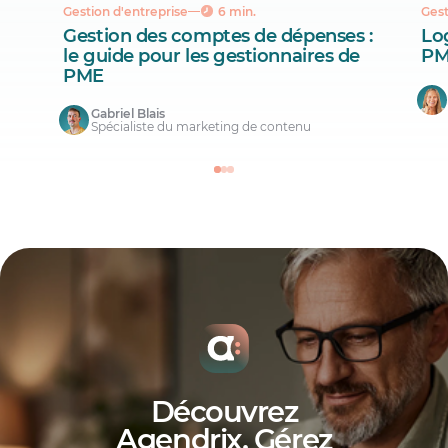
Gestion d'entreprise
6 min.
Gest
Gestion des comptes de dépenses :
Lo
le guide pour les gestionnaires de
PM
PME
Gabriel Blais
Spécialiste du marketing de contenu
Découvrez
Agendrix. Gérez