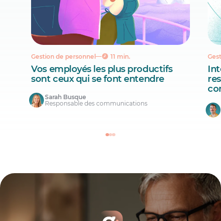
Gestion de personnel
11 min.
Gest
Vos employés les plus productifs
Int
sont ceux qui se font entendre
re
co
Sarah Busque
Responsable des communications