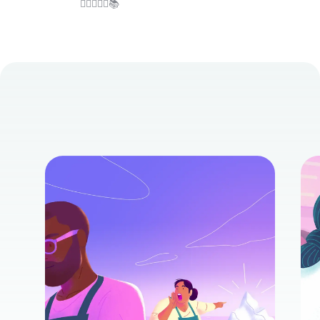
🏋️‍♀️👩‍🌾🌾📚