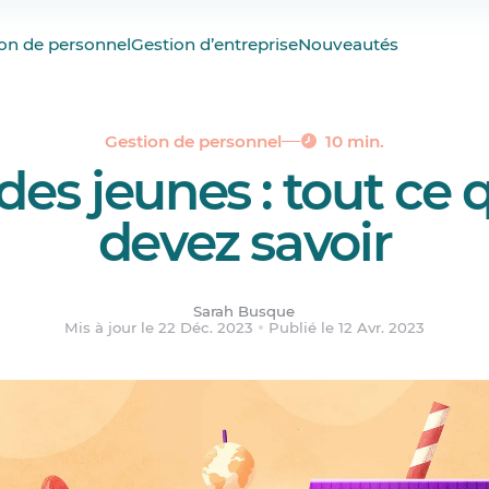
 considérés comme des jeunes?
on de personnel
Gestion d’entreprise
Nouveautés
en place au Québec pour protéger les jeunes salariés
avantages et inconvénients
emploi des jeunes
Gestion de personnel
10 min.
des jeunes : tout ce 
eunes salariés
devez savoir
Sarah Busque
Mis à jour le 22 Déc. 2023
Publié le 12 Avr. 2023