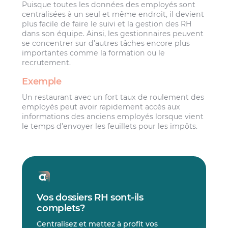
Puisque toutes les données des employés sont
centralisées à un seul et même endroit, il devient
plus facile de faire le suivi et la gestion des RH
dans son équipe. Ainsi, les gestionnaires peuvent
se concentrer sur d’autres tâches encore plus
importantes comme la formation ou le
recrutement.
Exemple
Un restaurant avec un fort taux de roulement des
employés peut avoir rapidement accès aux
informations des anciens employés lorsque vient
le temps d’envoyer les feuillets pour les impôts.
Vos dossiers RH sont-ils
complets?
Centralisez et mettez à profit vos