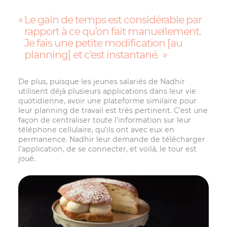
Le gain de temps est considérable par
rapport à ce qu’on fait manuellement.
Je fais une petite modification [au
planning] et c’est instantané.
De plus, puisque les jeunes salariés de Nadhir
utilisent déjà plusieurs applications dans leur vie
quotidienne, avoir une plateforme similaire pour
leur planning de travail est très pertinent. C’est une
façon de centraliser toute l’information sur leur
téléphone cellulaire, qu’ils ont avec eux en
permanence. Nadhir leur demande de télécharger
l’application, de se connecter, et voilà, le tour est
joué.