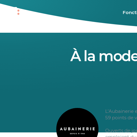
Fonct
À la mode 
L’Aubainerie 
59 points de v
Ouverts de jou
emploient du 