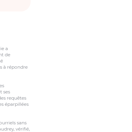
ie a
nt de
té
rs à répondre
es
t ses
des requêtes
es éparpillées
ourriels sans
drey, vérifié,