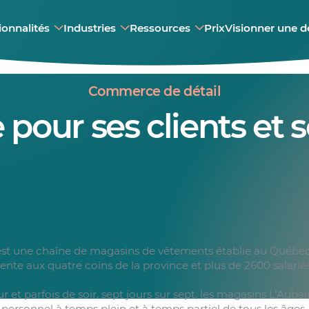
ionnalités
Industries
Ressources
Prix
Visionner une 
Commerce de détail
pour ses clients et s
est une chaîne de magasins de vêtements établie au Québec
ente aux quatre coins de la province et plus de 2600 salariés
r et parfois de soir, sept jours sur sept, les magasins L’Aubai
personnel à temps plein et à temps partiel de tous les âges. 