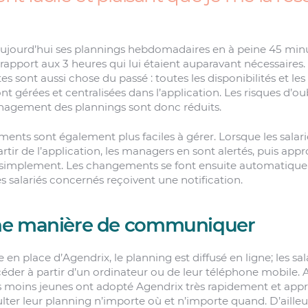
ujourd’hui ses plannings hebdomadaires en à peine 45 minu
rapport aux 3 heures qui lui étaient auparavant nécessaires. 
es sont aussi chose du passé : toutes les disponibilités et les
ont gérées et centralisées dans l’application. Les risques d’oub
agement des plannings sont donc réduits.
ents sont également plus faciles à gérer. Lorsque les salari
tir de l’application, les managers en sont alertés, puis app
t simplement. Les changements se font ensuite automatiqu
es salariés concernés reçoivent une notification.
ne manière de communiquer
 en place d’Agendrix, le planning est diffusé en ligne; les sa
céder à partir d’un ordinateur ou de leur téléphone mobile. 
s moins jeunes ont adopté Agendrix très rapidement et app
lter leur planning n’importe où et n’importe quand. D’aille