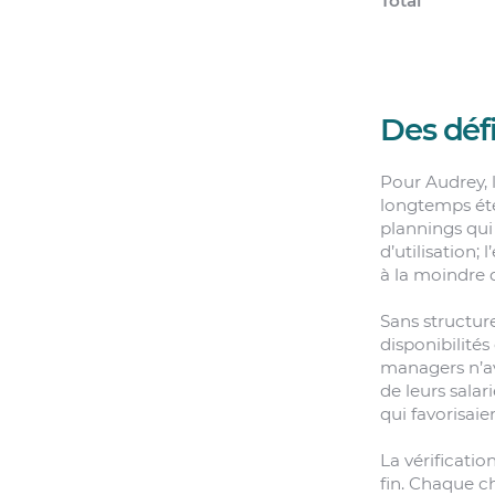
Total
Des déf
Pour Audrey, 
longtemps ét
plannings qui 
d’utilisation;
à la moindre 
Sans structure
disponibilités 
managers n’av
de leurs salar
qui favorisaien
La vérificatio
fin. Chaque c