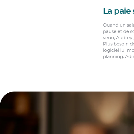
La paie
Quand un salar
pause et de s
venu, Audrey y
Plus besoin de
logiciel lui m
planning. Adie