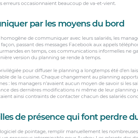
Les erreurs occasionnaient beaucoup de va-et-vient.
iquer par les moyens du bord
 homogène de communiquer avec leurs salariés, les manager
 façon, passant des messages Facebook aux appels télépho
ourmandes en temps, ces communications informelles ne ga
rnière version du planning se rende à temps.
ivilégiée pour diffuser le planning a longtemps été d’en lai
 table de la cuisine. Chaque changement au planning apporta
mes : les managers n’avaient aucun moyen de savoir si les sal
ance des dernières modifications ni même de leur planning 
taient ainsi contraints de contacter chacun des salariés con
illes de présence qui font perdre 
 logiciel de pointage, remplir manuellement les nombreuses 
t un processus interminable pour Audrey. Les gérants des d