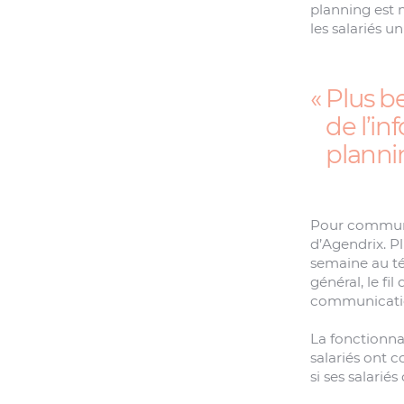
planning est 
les salariés u
Plus be
de l’i
plannin
Pour communiq
d’Agendrix. P
semaine au té
général, le fil
communication
La fonctionna
salariés ont c
si ses salarié