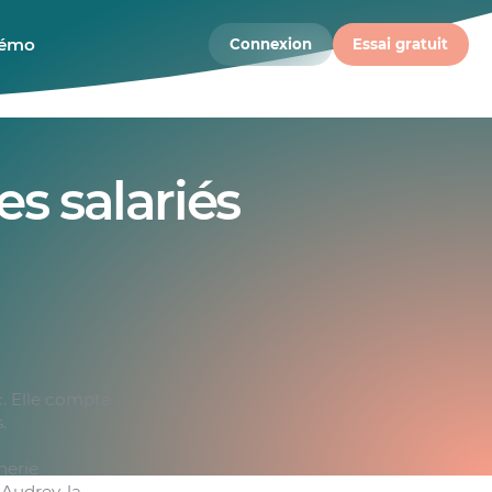
démo
Connexion
Essai gratuit
es salariés
. Elle compte
.
nerie
Audrey, la