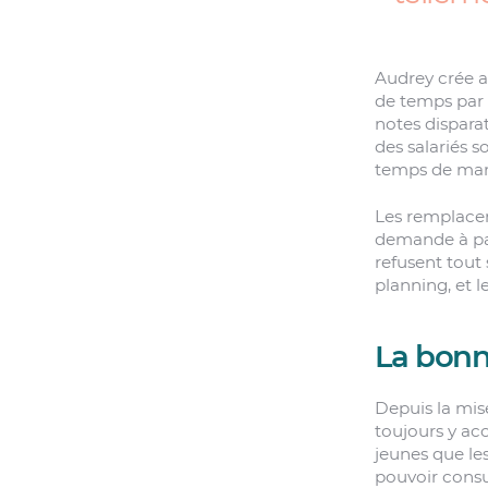
Audrey crée a
de temps par 
notes disparat
des salariés s
temps de man
Les remplacem
demande à par
refusent tou
planning, et l
La bon
Depuis la mise
toujours y ac
jeunes que le
pouvoir consu