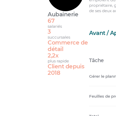
propriétaire,
de ses deux a
Aubainerie
67
salariés
3
Avant / A
succursales
Commerce de
détail
2,2x
Tâche
plus rapide
Client depuis
2018
Gérer le plan
Feuilles de p