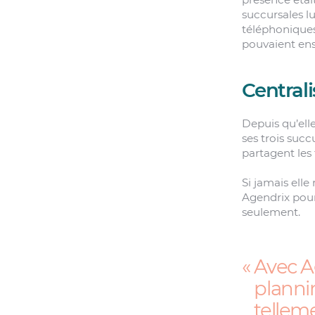
succursales l
téléphoniques.
pouvaient ensu
Central
Depuis qu’ell
ses trois suc
partagent les 
Si jamais ell
Agendrix pour
seulement.
Avec A
planni
telleme