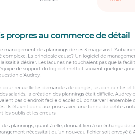
is propres au commerce de détail
le management des plannings de ses 3 magasins L’Aubainer
é complexe. La principale cause? Un logiciel de manageme
laissait à désirer. Les lacunes ne touchaient pas que la facili
 l’équipe de support du logiciel mettait souvent quelques jou
question d’Audrey.
 pour recueillir les demandes de congés, les contraintes et l
des salariés, la création des plannings était difficile. Audrey e
aient pas d’endroit facile d’accès où conserver l’ensemble 
iés. Ils étaient donc aux prises avec une tonne de petites not
t les oublis et les erreurs.
n des plannings, quant à elle, donnait lieu à un échange de c
hangement nécessitait qu’un nouveau fichier soit envoyé à Au