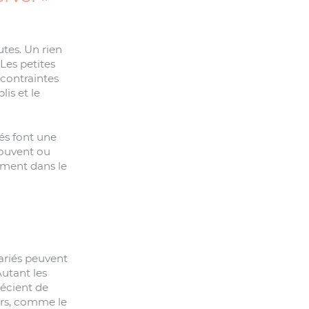
tes. Un rien
Les petites
 contraintes
lis et le
és font une
rouvent ou
ement dans le
lariés peuvent
Autant les
récient de
urs, comme le