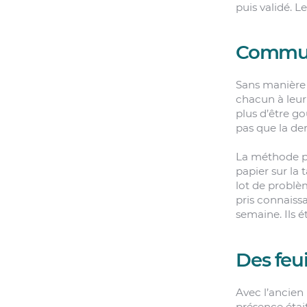
puis validé. 
Commun
Sans manière
chacun à leur
plus d’être g
pas que la de
La méthode pr
papier sur la
lot de problè
pris connaiss
semaine. Ils é
Des feu
Avec l’ancien
présence étai