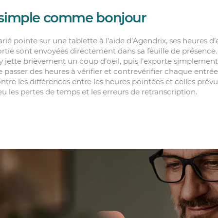
 simple comme bonjour
ié pointe sur une tablette à l’aide d’Agendrix, ses heures d’
ortie sont envoyées directement dans sa feuille de présence
 jette brièvement un coup d’oeil, puis l’exporte simplement 
 passer des heures à vérifier et contrevérifier chaque entrée
ontre les différences entre les heures pointées et celles prév
u les pertes de temps et les erreurs de retranscription.