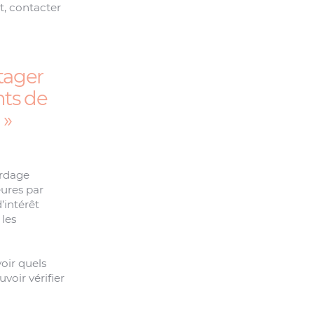
t, contacter
rtager
nts de
ardage
eures par
’intérêt
 les
oir quels
voir vérifier