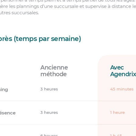
 gère les plannings d’une succursale et supervise à distance 
utres succursales.
près (temps par semaine)
Ancienne
Avec
méthode
Agendri
ning
3 heures
45 minutes
résence
3 heures
1 heure
6 heures
1 h 45