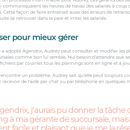
ui communiquaient les heures de travail des salariés à coup 
 Cette façon de faire entraînait aussi des erreurs de retrans
ite se retrouver dans la paie et irriter les salariés.
iser pour mieux gérer
e a adopté Agendrix, Audrey peut consulter et modifier les 
cursales comme bon lui semble. Nul besoin d’attendre que ses
fichiers par courriel; tous les plannings sont en ligne et à jou
e rencontre un problème, Audrey sait qu’elle peut toujours c
 recevoir de l’aide par chat ou par téléphone en quelques 
gendrix, j’aurais pu donner la tâche
ng à ma gérante de succursale, mais 
nt facile et plaisant que je me la rés