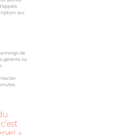
d’appels
cription qui
plannings de
 gérants lui
r.
ontacter
minutes
 du
c’est
erve!