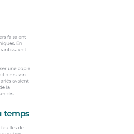
s faisaient
niques. En
rantissaient
sser une copie
it alors son
ariés avaient
de la
cernés.
du temps
feuilles de
eux autres