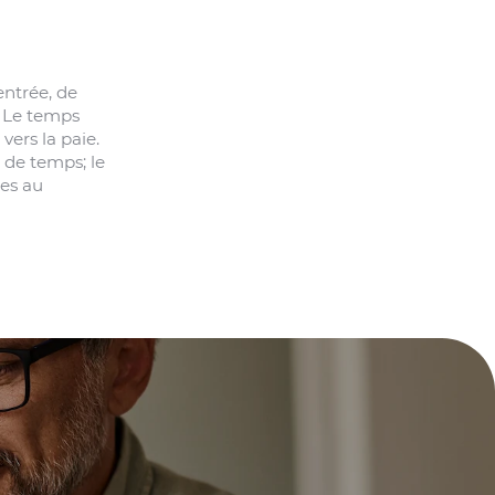
entrée, de
. Le temps
vers la paie.
 de temps; le
ues au