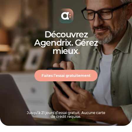
modèles pour la
gestion de restaurant
Découvrez
Agendrix. Gérez
mieux
.
Faites l’essai gratuitement
Jusqu’à 21 jours d’essai gratuit. Aucune carte
de crédit requise.