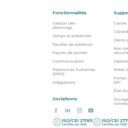
Fonctionnalités
Suppo
Gestion des
Centre 
plannings
Clavar
Temps et présences
Démo g
Feuilles de présence
Nos no
Façons de pointer
sécurit
Communication
Gestio
Ressources humaines
Notes d
(SIRH)
Portail
Intégrations
API
État d
Socialisons
Divulga
vulnéra
ISO/CEI 27001
ISO/CEI 277
Certifiée par NQA
Certifiée par NQA