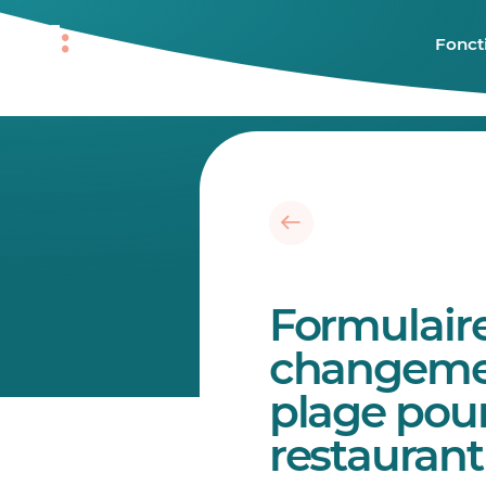
Fonct
Formulair
changeme
plage pou
restaurant