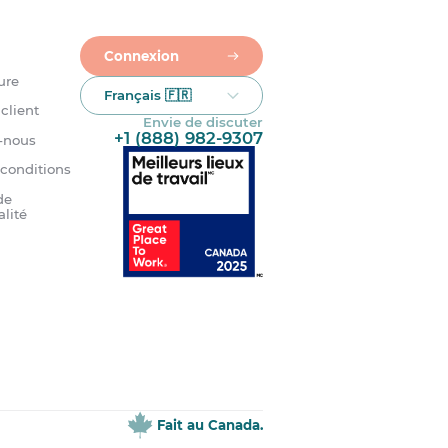
Connexion
ure
Français 🇫🇷
client
Envie de discuter
+1 (888) 982-9307
-nous
 conditions
de
alité
Fait au Canada.