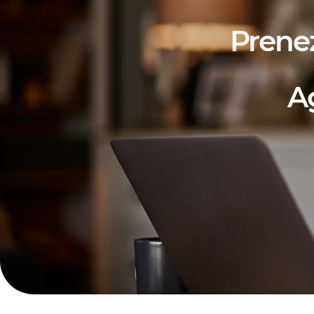
Prene
A