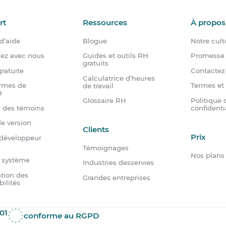
rt
Ressources
À propos
d’aide
Blogue
Notre cult
dez avec nous
Guides et outils RH
Promesse 
gratuits
ratuite
Contactez
Calculatrice d’heures
rmes de
Termes et
de travail
é
Politique 
Glossaire RH
n des témoins
confidenti
e version
Clients
Prix
 développeur
Témoignages
Nos plans
u système
Industries desservies
tion des
Grandes entreprises
bilités
01
conforme au RGPD