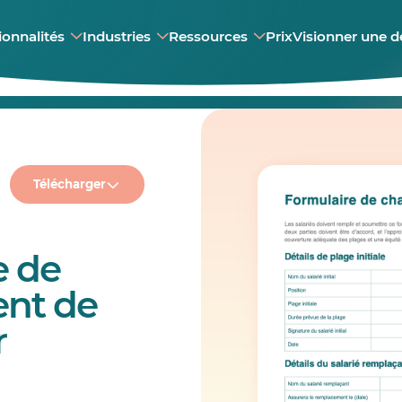
ionnalités
Industries
Ressources
Prix
Visionner une 
Télécharger
e de
nt de
r