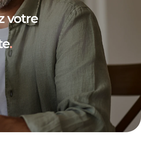
 votre
te
.