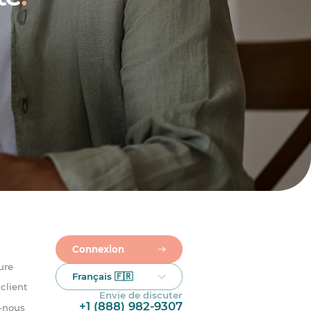
Connexion
ure
Français 🇫🇷
client
Envie de discuter
+1 (888) 982-9307
-nous