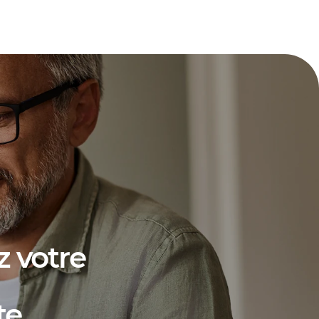
 votre
te
.