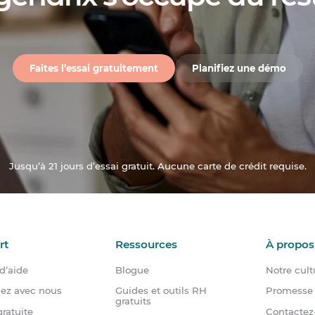
Faites l’essai gratuitement
Planifiez une démo
Jusqu’à 21 jours d’essai gratuit. Aucune carte de crédit requise.
rt
Ressources
À propos
d’aide
Blogue
Notre cult
dez avec nous
Guides et outils RH
Promesse 
gratuits
ratuite
Contactez