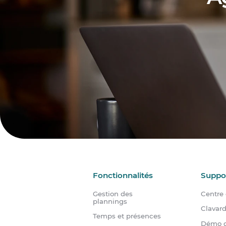
Fonctionnalités
Suppo
Gestion des
Centre 
plannings
Clavar
Temps et présences
Démo g