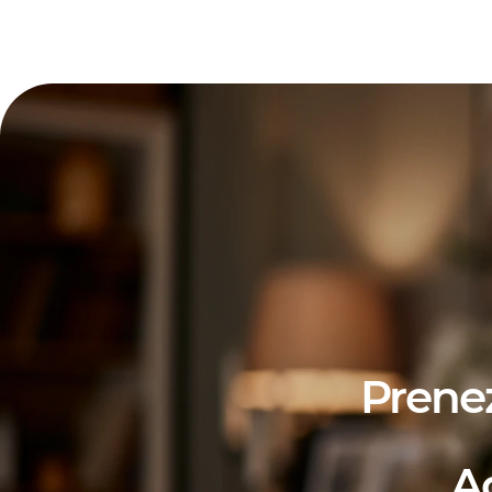
Prene
A