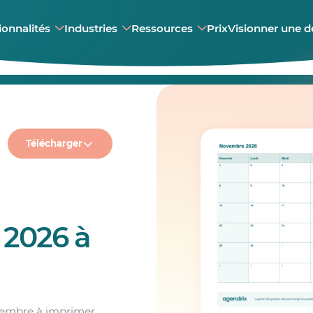
ionnalités
Industries
Ressources
Prix
Visionner une 
Télécharger
2026 à
vembre à imprimer,