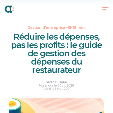
Frais fixes vs. coûts variables vs. coûts semi-
variables
Coûts d’exploitation des restaurants
Coûts de démarrage d’un restaurant
Gestion d'entreprise
19 min.
Principales dépenses liées à la gestion d’un
Réduire les dépenses,
restaurant
pas les profits : le guide
Simplifiez la gestion et les opérations de votre
restaurant
de gestion des
La recette secrète pour un restaurant rentable
dépenses du
restaurateur
Sarah Busque
Mis à jour le 6 Juil. 2026
Publié le 1 Mai. 2024