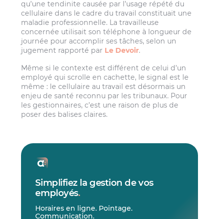
qu’une tendinite causée par l’usage répété du
cellulaire dans le cadre du travail constituait une
maladie professionnelle. La travailleuse
concernée utilisait son téléphone à longueur de
journée pour accomplir ses tâches, selon un
jugement rapporté par
Le Devoir
.
Même si le contexte est différent de celui d’un
employé qui scrolle en cachette, le signal est le
même : le cellulaire au travail est désormais un
enjeu de santé reconnu par les tribunaux. Pour
les gestionnaires, c’est une raison de plus de
poser des balises claires.
Simplifiez la gestion de vos
employés
.
Horaires en ligne. Pointage.
Communication.