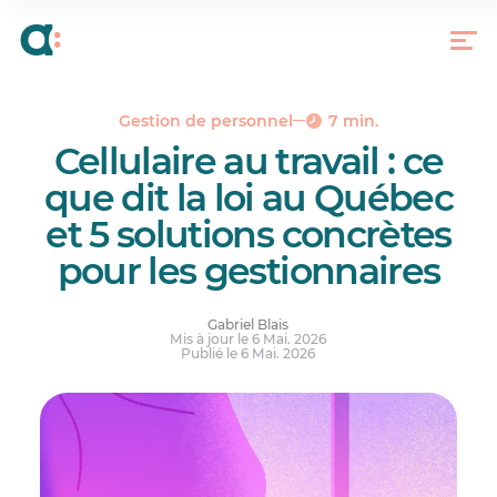
Le vrai coût du cellulaire au travail
Ce que dit la loi au Québec (en bref)
5 solutions concrètes pour encadrer le cellulaire
au travail
Gestion de personnel
7 min.
Comment communiquer la politique sans passer
Cellulaire au travail : ce
pour le méchant
que dit la loi au Québec
Le bon outil, les bonnes règles, le bon exemple
et 5 solutions concrètes
Réponses à vos questions.
pour les gestionnaires
Gabriel Blais
Mis à jour le 6 Mai. 2026
Publié le 6 Mai. 2026