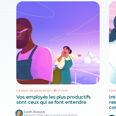
Gestion de personnel
11 min.
Gest
Vos employés les plus productifs
Int
sont ceux qui se font entendre
re
co
Sarah Busque
Responsable des communications