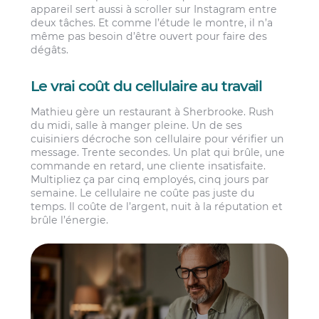
appareil sert aussi à scroller sur Instagram entre
deux tâches. Et comme l’étude le montre, il n’a
même pas besoin d’être ouvert pour faire des
dégâts.
Le vrai coût du cellulaire au travail
Mathieu gère un restaurant à Sherbrooke. Rush
du midi, salle à manger pleine. Un de ses
cuisiniers décroche son cellulaire pour vérifier un
message. Trente secondes. Un plat qui brûle, une
commande en retard, une cliente insatisfaite.
Multipliez ça par cinq employés, cinq jours par
semaine. Le cellulaire ne coûte pas juste du
temps. Il coûte de l’argent, nuit à la réputation et
brûle l’énergie.