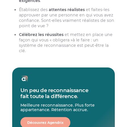
exigences
.
Établissez des
attentes réalistes
et faites-les
approuver par une personne en qui vous avez
confiance. Sont-elles vraiment réalistes de son
point de vue ?
Célébrez les réussites
et mettez en place une
façon qui vous « obligera »à le faire : un
système de reconnaissance est peut-être la
clé.
Un peu de reconnaissance
fait toute la différence
.
Meilleure reconnaissance. Plus forte
appartenance. Rétention accrue.
Découvrez Agendrix