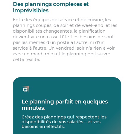
Des plannings complexes et
imprévisibles
Entre les équipes de service et de cuisine, les
plannings coupés, de soir et de week-end, et les
disponibilités changeantes, la planification
devient vite un casse-tête. Les besoins ne sont
pas les mêmes d’un poste à l’autre, ni d’un
service à l’autre. Un vendredi soir n’a rien à voir
avec un mardi midi et le planning doit suivre
cette réalité.
Le planning parfait en quelques
minutes
.
Créez des plannings qui respectent les
disponibilités de vos salariés – et vos
besoins en effectifs.