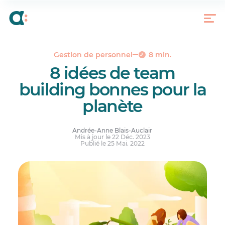
Des idées de team building écologiques
Le bénévolat en entreprise : plus d’idées de team
building
Le team-building aux retombées généreuses,
c’est oui!
Gestion de personnel
8 min.
8 idées de team
building bonnes pour la
planète
Andrée-Anne Blais-Auclair
Mis à jour le 22 Déc. 2023
Publié le 25 Mai. 2022