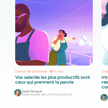
Gestion de personnel
11 min.
Gest
Vos salariés les plus productifs sont
Int
ceux qui prennent la parole
re
co
Sarah Busque
Responsable des communications