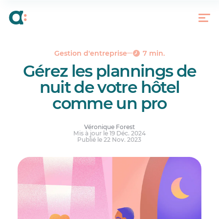
Mais c’est quoi au juste une plage horaire de nuit
?
Quels sont les avantages et désavantages des
plages horaires de nuit pour les salariés ?
Comment rendre les plages horaires de nuit
Gestion d'entreprise
7 min.
attirantes pour les salariés ?
Gérez les plannings de
Comment bâtir un planning de nuit en hôtellerie
nuit de votre hôtel
?
comme un pro
La clé pour créer les meilleurs plannings de nuit
Véronique Forest
Mis à jour le 19 Déc. 2024
Publié le 22 Nov. 2023