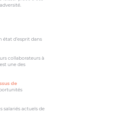
adversité.
n état d’esprit dans
urs collaborateurs à
 est une des
ssus de
pportunités
s salariés actuels de