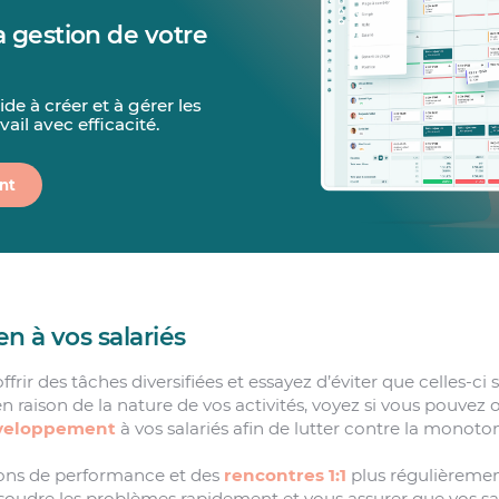
la gestion de votre
de à créer et à gérer les
ail avec efficacité.
nt
en à vos salariés
ffrir des tâches diversifiées et essayez d’éviter que celles-ci
en raison de la nature de vos activités, voyez si vous pouvez o
éveloppement
à vos salariés afin de lutter contre la monoton
ions de performance et des
rencontres 1:1
plus régulièrement
ésoudre les problèmes rapidement et vous assurer que vos sa