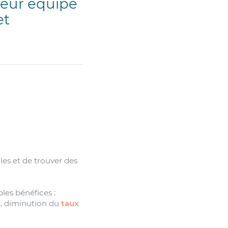
leur équipe
et
les et de trouver des
les bénéfices :
e, diminution du
taux