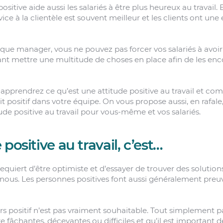
ositive aide aussi les salariés à être plus heureux au travail. E
rvice à la clientèle est souvent meilleur et les clients ont un
ue manager, vous ne pouvez pas forcer vos salariés à avoir 
t mettre une multitude de choses en place afin de les enco
s apprendrez ce qu’est une attitude positive au travail et c
it positif dans votre équipe. On vous propose aussi, en rafale,
ude positive au travail pour vous-même et vos salariés.
positive au travail, c’est…
l requiert d’être optimiste et d’essayer de trouver des soluti
nous. Les personnes positives font aussi généralement preuv
urs positif n’est pas vraiment souhaitable. Tout simplement 
e fâchantes, décevantes ou difficiles et qu’il est important de