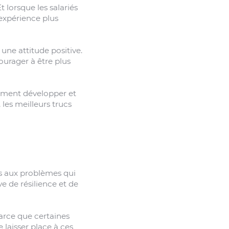
t lorsque les salariés
e expérience plus
une attitude positive.
urager à être plus
omment développer et
 les meilleurs trucs
ons aux problèmes qui
e de résilience et de
parce que certaines
 laisser place à ces