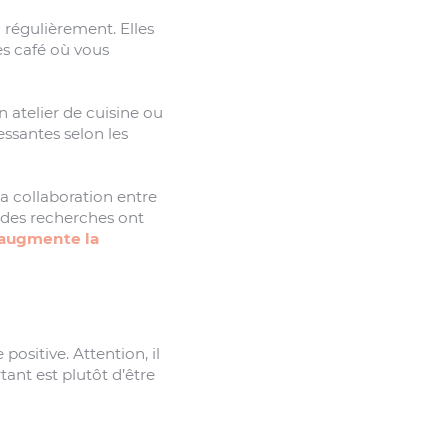
g
régulièrement. Elles
es café où vous
n atelier de cuisine ou
essantes selon les
la collaboration entre
t, des recherches ont
l augmente la
ositive. Attention, il
tant est plutôt d’être