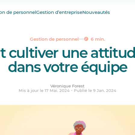
au travail, c’est…
on de personnel
Gestion d’entreprise
Nouveautés
avail qui s’entend bien
de chacun
 de gestion positives
Gestion de personnel
6 min.
ultiver une attitud
rs trucs pour une attitude positive au travail
dans votre équipe
Véronique Forest
Mis à jour le 17 Mai. 2024
Publié le 9 Jan. 2024