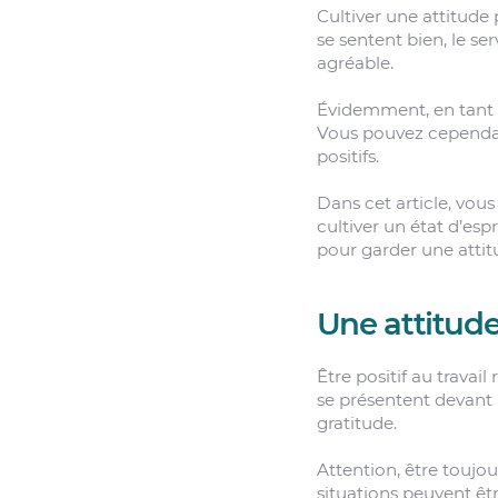
Cultiver une attitude p
se sentent bien, le se
agréable.
Évidemment, en tant q
Vous pouvez cependan
positifs.
Dans cet article, vou
cultiver un état d’espr
pour garder une attit
Une attitude 
Être positif au travai
se présentent devant 
gratitude.
Attention, être toujo
situations peuvent êtr