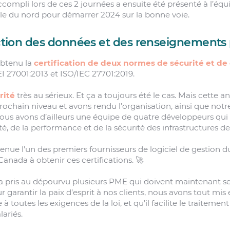
accompli lors de ces 2 journées a ensuite été présenté à l’équip
oile du nord pour démarrer 2024 sur la bonne voie.
tection des données et des renseignements
obtenu la
certification de deux normes de sécurité et de 
I 27001:2013 et ISO/IEC 27701:2019.
rité
très au sérieux. Et ça a toujours été le cas. Mais cette 
rochain niveau et avons rendu l’organisation, ainsi que notr
 Nous avons d’ailleurs une équipe de quatre développeurs qui
ité, de la performance et de la sécurité des infrastructures de
venue l’un des premiers fournisseurs de logiciel de gestion d
 Canada à obtenir ces certifications. 🚀
a pris au dépourvu plusieurs PME qui doivent maintenant s
ur garantir la paix d’esprit à nos clients, nous avons tout mi
 à toutes les exigences de la loi, et qu’il facilite le traitem
lariés.