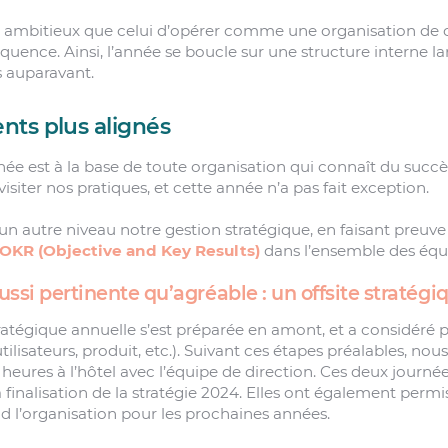
i ambitieux que celui d’opérer comme une organisation de 
quence. Ainsi, l’année se boucle sur une structure interne l
s auparavant.
ts plus alignés
ée est à la base de toute organisation qui connaît du succès.
isiter nos pratiques, et cette année n’a pas fait exception.
n autre niveau notre gestion stratégique, en faisant preuve
OKR (Objective and Key Results)
dans l’ensemble des équ
si pertinente qu’agréable : un offsite stratégi
ratégique annuelle s’est préparée en amont, et a considéré p
utilisateurs, produit, etc.). Suivant ces étapes préalables, no
 heures à l’hôtel avec l’équipe de direction. Ces deux journée
finalisation de la stratégie 2024. Elles ont également permi
nd l’organisation pour les prochaines années.