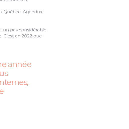
s au Québec, Agendrix
it un pas considérable
e. C’est en 2022 que
une année
ous
internes,
e