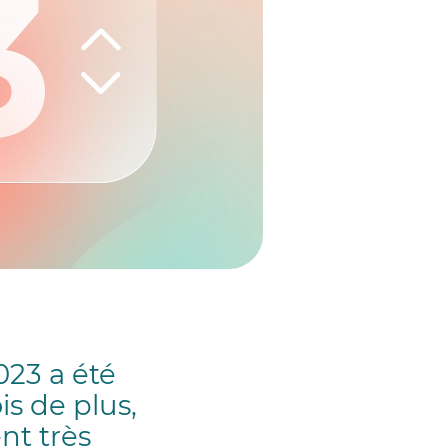
023 a été
is de plus,
nt très