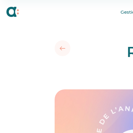
Une structure interne
Gesti
Une croissance sout
Évaluer les gains conc
Des itérations centrée
Un produit en consta
L’ingrédient incontour
Agendrix, certifiée G
Quelques reconnaissa
Les articles que vous 
Agendrix, reconnue p
2024 : Ce qui nous at