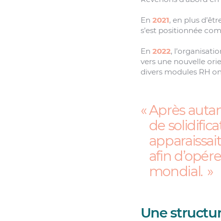
En
2021
, en plus d’êt
s’est positionnée com
En
2022
, l’organisat
vers une nouvelle orie
divers modules RH ont 
Après auta
de solidifica
apparaissait
afin d’opér
mondial.
Une structur