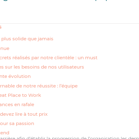
s
 plus solide que jamais
enue
rets réalisés par notre clientèle : un must
s sur les besoins de nos utilisateurs
nte évolution
nable de notre réussite : l’équipe
reat Place to Work
nces en rafale
devez lire à tout prix
our sa passion
tend
rière afin d’établir la progression de l’organisation les der