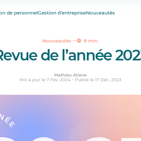
 plus solide que jamais
on de personnel
Gestion d’entreprise
Nouveautés
enue
rets réalisés par notre clientèle : un must
s sur les besoins de nos utilisateurs
Nouveautés
8 min.
Revue de l’année 202
nte évolution
nable de notre réussite : l’équipe
reat Place to Work
Mathieu Allaire
Mis à jour le 7 Fév. 2024
Publié le 17 Déc. 2023
nces en rafale
devez lire à tout prix
our sa passion
tend