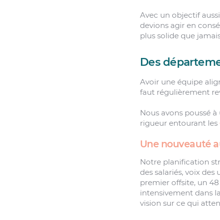
Avec un objectif auss
devions agir en consé
plus solide que jamai
Des départemen
Avoir une équipe align
faut régulièrement rev
Nous avons poussé à u
rigueur entourant les
Une nouveauté aus
Notre planification st
des salariés, voix des 
premier offsite, un 48
intensivement dans la 
vision sur ce qui atte