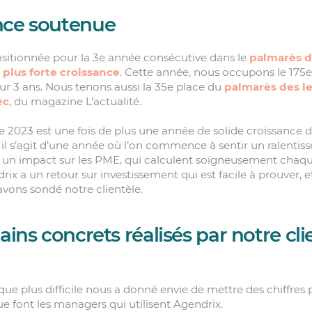
nce soutenue
positionnée pour la 3e année consécutive dans le
palmarès d
 plus forte croissance
. Cette année, nous occupons le 175e
ur 3 ans. Nous tenons aussi la 35e place du
palmarès des le
ec
, du magazine L’actualité.
e 2023 est une fois de plus une année de solide croissanc
, il s’agit d’une année où l’on commence à sentir un ralen
a un impact sur les PME, qui calculent soigneusement chaqu
x a un retour sur investissement qui est facile à prouver, et
avons sondé notre clientèle.
ains concrets réalisés par notre cli
e plus difficile nous a donné envie de mettre des chiffres p
e font les managers qui utilisent Agendrix.