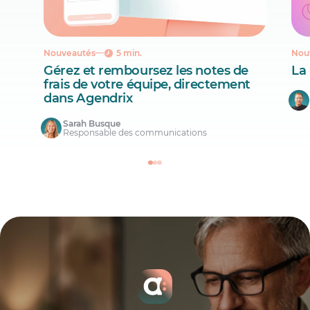
Nouveautés
5 min.
Nou
Gérez et remboursez les notes de
La
frais de votre équipe, directement
dans Agendrix
Sarah Busque
Responsable des communications