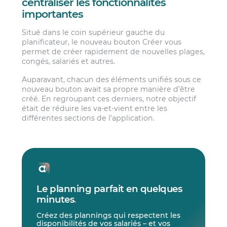
centraliser les fonctionnalités
importantes
Situé dans le coin supérieur gauche du
planificateur, le nouveau bouton Créer vous
permet de créer rapidement de nouvelles plages,
congés, salariés et autres.
Auparavant, chacun des éléments unifiés sous ce
nouveau bouton avait sa propre manière d’être
créé. En regroupant ces derniers, notre objectif
était de réduire les va-et-vient entre les
différentes sections de l’application.
Le planning parfait en quelques
minutes
.
Créez des plannings qui respectent les
disponibilités de vos salariés – et vos