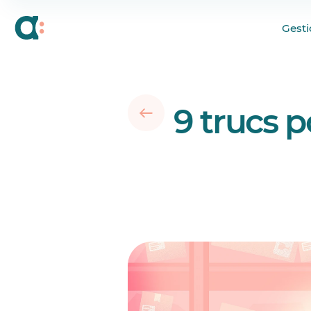
La procrastination, 
Gesti
Nos conseils pour aid
Récompensez le bon tr
9 trucs p