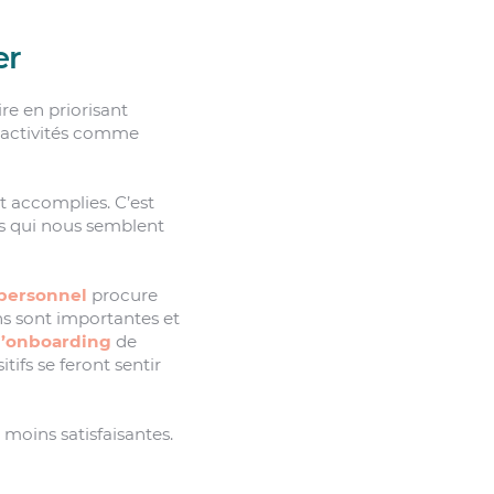
er
ire en priorisant
s activités comme
t accomplies. C’est
es qui nous semblent
 personnel
procure
ons sont importantes et
d’onboarding
de
tifs se feront sentir
 moins satisfaisantes.