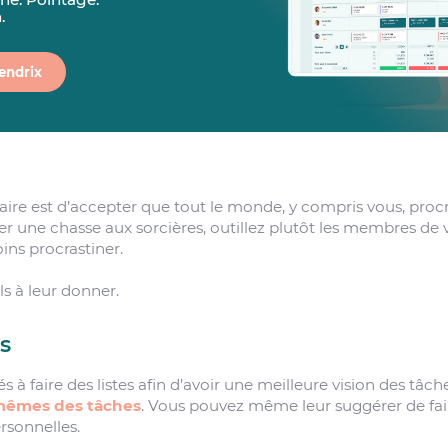
.
endrix
aire est d’accepter que tout le monde, y compris vous, proc
er une chasse aux sorcières, outillez plutôt les membres de
oins procrastiner.
ls à leur donner.
es
s à faire des listes afin d’avoir une meilleure vision des tâc
-mêmes des tâches
. Vous pouvez même leur suggérer de fair
ersonnelles.