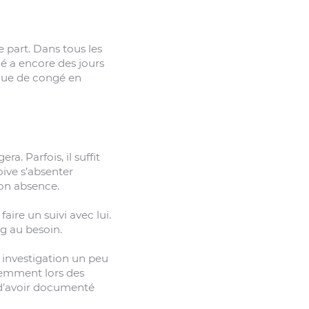
 part. Dans tous les
arié a encore des jours
nque de congé en
ra. Parfois, il suffit
oive s’absenter
 son absence.
aire un suivi avec lui.
g au besoin.
e investigation un peu
quemment lors des
 d’avoir documenté