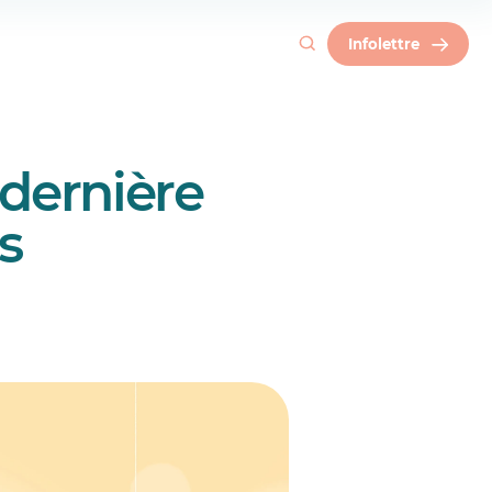
Infolettre
n remplaçant
 dernière
s