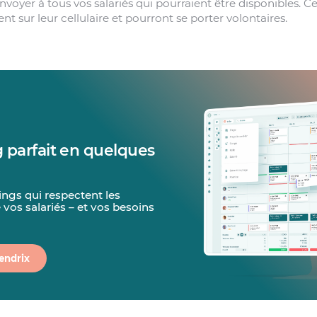
nvoyer à tous vos salariés qui pourraient être disponibles. 
nt sur leur cellulaire et pourront se porter volontaires.
 parfait en quelques
ings qui respectent les
e vos salariés – et vos besoins
endrix