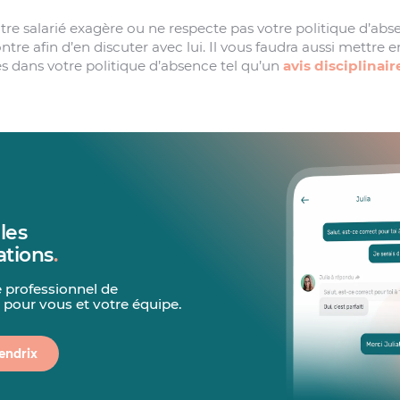
re salarié exagère ou ne respecte pas votre politique d’absen
tre afin d’en discuter avec lui. Il vous faudra aussi mettre e
 dans votre politique d’absence tel qu’un
avis disciplinair
les
tions
.
 professionnel de
our vous et votre équipe.
endrix