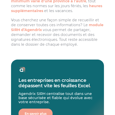
minimum varie d’une province à l’autre
, tout
comme les normes sur les jours fériés, les
heures
supplémentaires
et les vacances.
Vous cherchez une façon simple de recueillir et
de conserver toutes ces informations? Le
module
SIRH d’Agendrix
vous permet de partager,
demander et recevoir des documents et des
signatures électroniques. Tout reste accessible
dans le dossier de chaque employé.
Les entreprises en croissance
dépassent vite les feuilles Excel
.
Agendrix SIRH centralise tout dans une
base sécurisée et fiable qui évolue avec
votre entreprise.
En savoir plus