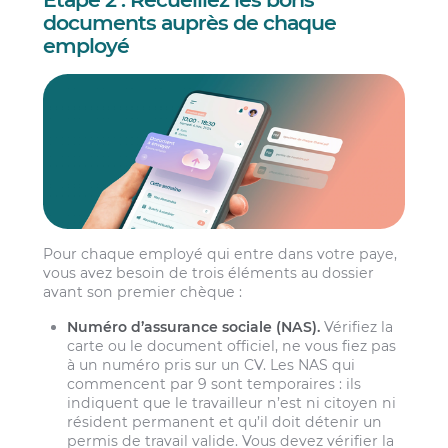
documents auprès de chaque
employé
Pour chaque employé qui entre dans votre paye,
vous avez besoin de trois éléments au dossier
avant son premier chèque :
Numéro d’assurance sociale (NAS).
Vérifiez la
carte ou le document officiel, ne vous fiez pas
à un numéro pris sur un CV. Les NAS qui
commencent par 9 sont temporaires : ils
indiquent que le travailleur n’est ni citoyen ni
résident permanent et qu’il doit détenir un
permis de travail valide. Vous devez vérifier la