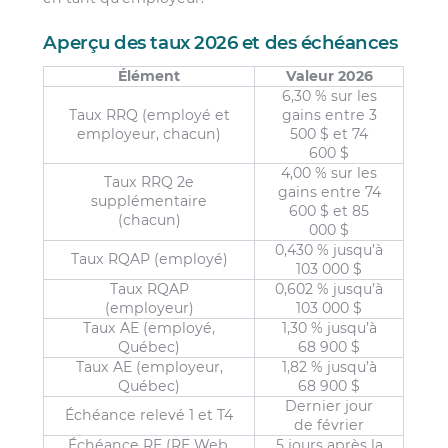
Aperçu des taux 2026 et des échéances
Élément
Valeur 2026
6,30 % sur les
Taux RRQ (employé et
gains entre 3
employeur, chacun)
500 $ et 74
600 $
4,00 % sur les
Taux RRQ 2e
gains entre 74
supplémentaire
600 $ et 85
(chacun)
000 $
0,430 % jusqu’à
Taux RQAP (employé)
103 000 $
Taux RQAP
0,602 % jusqu’à
(employeur)
103 000 $
Taux AE (employé,
1,30 % jusqu’à
Québec)
68 900 $
Taux AE (employeur,
1,82 % jusqu’à
Québec)
68 900 $
Dernier jour
Échéance relevé 1 et T4
de février
Échéance RE (RE Web,
5 jours après la