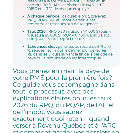
retenues à la source à Revenu Québec et un
compte RP à l’ARC et obtenez le NAS, le TP-
1015.3 et le TD1 de chaque employé.
À chaque période :
calculez le brut, prélevez
RRQ, RQAP, AE et impôt, versez le net,
remettez les retenues aux deux agences.
Taux 2026 :
RRQ 6,30 % jusqu’à 74 600 $ (puis 4
% jusqu’à 85 000 $), RQAP 0,430 % jusqu’à 103
000 $, AE 1,30 % jusqu’à 68 900 $.
Échéances clés :
pénalités de retard de 3 % à 10
%, relevés 1 et T4 dus le dernier jour de février,
RE dans les 5 jours suivant la fin de la période de
paye où la rémunération est interrompue.
Vous prenez en main la paye de
votre PME pour la première fois?
Ce guide vous accompagne dans
tout le processus, avec des
explications claires pour les taux
2026 du RRQ, du RQAP, de l’AE et
de l’impôt. Vous saurez
exactement quoi retenir, quand
verser à Revenu Québec et à l’ARC
et comment garder vos dossiers en