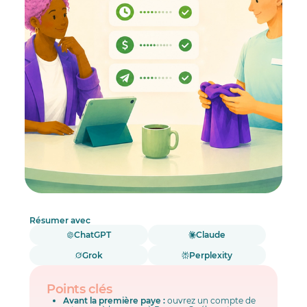
Quand un employé quitte : le relevé d’emploi
Les pièges les plus courants pour les PME du
Québec
Une paye bien gérée est invisible
Réponses à vos questions.
Résumer avec
ChatGPT
Claude
Grok
Perplexity
Points clés
Avant la première paye :
ouvrez un compte de