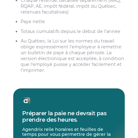
Chaque retenue, détaillée séparément (RRQ,
RQAP, AE, impôt fédéral, impôt du Québec,
retenues facultatives)
Paye nette
Totaux cumulatifs depuis le début de l’année
Au Québec, la Loi sur les normes du travail
oblige expressément l’employeur à remettre
un bulletin de paye à chaque période. La
version électronique est acceptée, à condition
que l’employé puisse y accéder facilement et
l’imprimer.
Préparer la paie ne devrait pas
prendre des heures
.
Agendrix relie horaires et feuilles de
temps pour vous permettre de gérer la