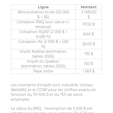
Ligne
Montant
Rémunération brute (52 000
2 000,00
$ ÷ 26)
$
Cotisation RRQ (voir calcul ci-
117,52 $
dessous)
Cotisation RQAP (2 000 $ ×
8,60 $
0,430 %)
Cotisation AE (2 000 $ × 1,30
26,00 $
%)
Impôt fédéral (estimation,
135 $
tables 2026)
Impôt du Québec
150 $
(estimation, tables 2026)
Paye nette
1 563 $
Les montants d’impôt sont indicatifs. Utilisez
WebRAS et le CDRP pour les chiffres exacts en
fonction du TP-1015.3 et du TD1 de votre
employée.
Le calcul du RRQ : l’exemption de 3 500 $ est