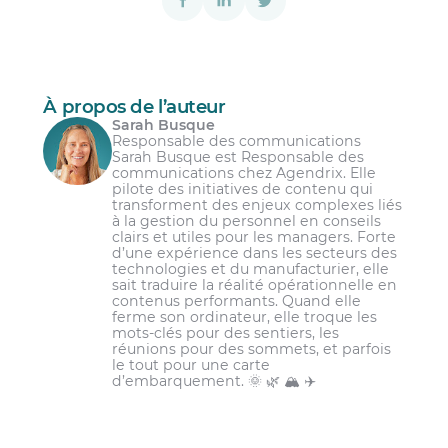
Une amélioration de la sécurité et de la
confidentialité des données;
messages audios
Une collaboration plus efficace;
Une meilleure conciliation travail vie
À propos de l’auteur
personnelle;
Sarah Busque
Responsable des communications
Un respect accru de la vie privée des
Sarah Busque est Responsable des
employés;
communications chez Agendrix. Elle
Les soins de santé;
pilote des initiatives de contenu qui
Des fonctionnalités supplémentaires.
transforment des enjeux complexes liés
Les résidences pour personnes âgées;
à la gestion du personnel en conseils
clairs et utiles pour les managers. Forte
Les services d’urgence;
d’une expérience dans les secteurs des
technologies et du manufacturier, elle
Les villes et municipalités;
sait traduire la réalité opérationnelle en
contenus performants. Quand elle
Les commerces de vente au détail;
ferme son ordinateur, elle troque les
mots-clés pour des sentiers, les
Les pharmacies;
réunions pour des sommets, et parfois
le tout pour une carte
Les restaurants, les hôtels et les bars.
d’embarquement. 🌞 🌿 🏔️ ✈️