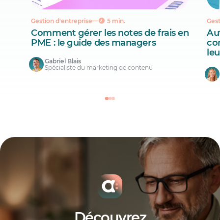
Gestion d'entreprise
5 min.
Gest
Comment gérer les notes de frais en
Aut
PME : le guide des managers
co
le
Gabriel Blais
Spécialiste du marketing de contenu
Découvrez