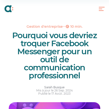
Les avantages de Facebook Messenger
Les inconvénients d’utiliser Facebook Messenger
vs un outil de communication professionnel
Les avantages d’utiliser un outil de
communication professionnel
Gestion d'entreprise
10 min.
Pourquoi vous devriez
Les outils de communication professionnels, un
must pour votre entreprise et vos salariés
troquer Facebook
Réponses à vos questions.
Messenger pour un
outil de
communication
professionnel
Sarah Busque
Mis à jour le 26 Sep. 2024
Publié le 17 Août. 2023