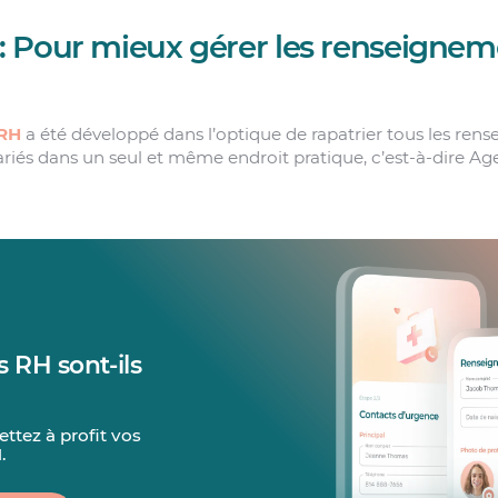
 Pour mieux gérer les renseignem
RH
a été développé dans l’optique de rapatrier tous les ren
ariés dans un seul et même endroit pratique, c’est-à-dire Ag
s RH sont-ils
ettez à profit vos
.