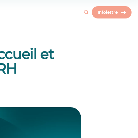
s
Infolettre
cueil et
 RH