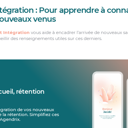
ntégration : Pour apprendre à conna
nouveaux venus
t Intégration
vous aide à encadrer l’arrivée de nouveaux sa
eillir des renseignements utiles sur ces derniers.
cueil, rétention
ntégration de vos nouveaux
 la rétention. Simplifiez ces
Agendrix.