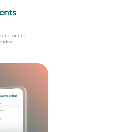
ents
seignements
endrix.