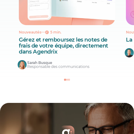
Nouveautés
5 min.
Nou
Gérez et remboursez les notes de
La
frais de votre équipe, directement
dans Agendrix
Sarah Busque
Responsable des communications