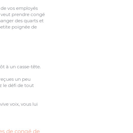
Un de vos employés
re veut prendre congé
hanger des quarts et
petite poignée de
ôt à un casse-tête.
 reçues un peu
 le défi de tout
ve voix, vous lui
es de congé de