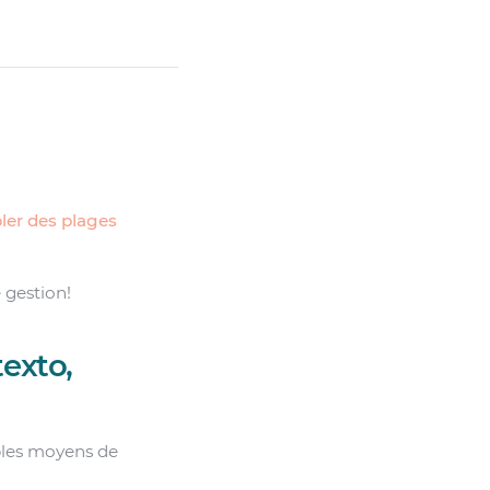
ler des plages
e gestion!
exto,
ples moyens de