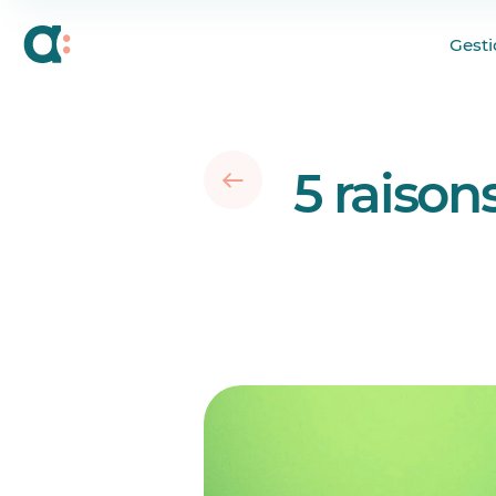
1. Vous recevez des 
Gesti
2. Votre horaire est u
3. Vos employés n’ont
4. Vous textez ou t
horaires
5 raison
5. Votre horaire est d