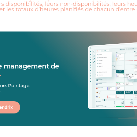
s disponibilités, leurs non-disponibilités, leurs he
et les totaux d’heures planifiés de chacun d’entre 
 le management de
.
ne. Pointage.
.
endrix