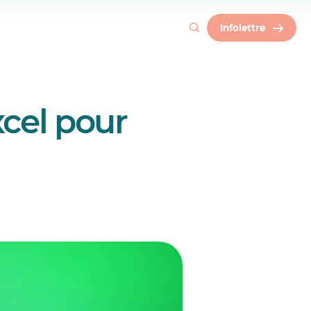
Infolettre
ler des plages
xcel pour