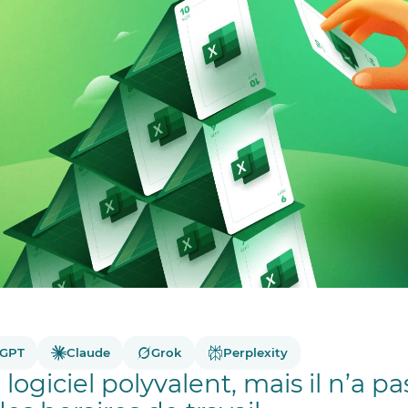
tGPT
Claude
Grok
Perplexity
 logiciel polyvalent, mais il n’a p