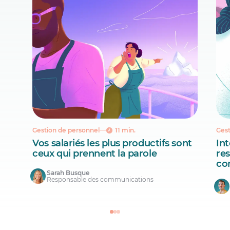
Gestion de personnel
11 min.
Gest
Vos salariés les plus productifs sont
Int
ceux qui prennent la parole
re
co
Sarah Busque
Responsable des communications