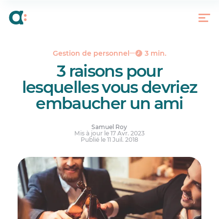
Un bon « fit » naturel
Aller droit au but
Être en terrain connu
Les défis en travaillant avec ses amis
Gestion de personnel
3 min.
3 raisons pour
lesquelles vous devriez
embaucher un ami
Samuel Roy
Mis à jour le 17 Avr. 2023
Publié le 11 Juil. 2018