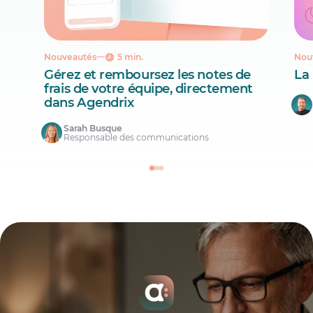
Nouveautés
5 min.
Nou
Gérez et remboursez les notes de
La
frais de votre équipe, directement
dans Agendrix
Sarah Busque
Responsable des communications