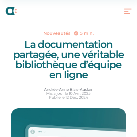
Pourquoi adopter la documentation partagée?
Créer des gabarits et des dossiers pour une
meilleure organisation
Comment utiliser la documentation partagée
Nouveautés
5 min.
Réponses à vos questions.
La documentation
partagée, une véritable
bibliothèque d’équipe
en ligne
Andrée-Anne Blais-Auclair
Mis à jour le 10 Avr. 2025
Publié le 12 Déc. 2024