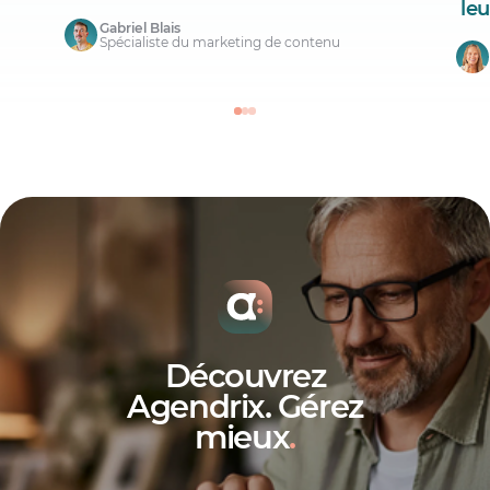
le
Gabriel Blais
Spécialiste du marketing de contenu
Découvrez
Agendrix. Gérez
mieux
.