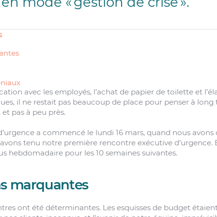
en mode « gestion de crise ».
s
antes
éniaux
tion avec les employés, l’achat de papier de toilette et l’é
ues, il ne restait pas beaucoup de place pour penser à long t
et pas à peu près.
t d’urgence a commencé le lundi 16 mars, quand nous avons 
t avons tenu notre première rencontre exécutive d’urgence. Et
us hebdomadaire pour les 10 semaines suivantes.
ns marquantes
res ont été déterminantes. Les esquisses de budget étaient l