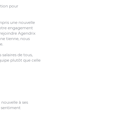
ution pour
mpris une nouvelle
 notre engagement
 rejoindre Agendrix
 ne tienne, nous
e.
salaires de tous,
uipe plutôt que celle
 nouvelle à ses
n sentiment