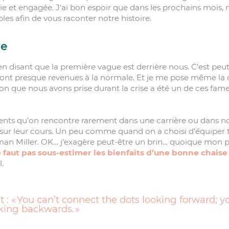
ie et engagée. J’ai bon espoir que dans les prochains mois,
es afin de vous raconter notre histoire.
ve
 disant que la première vague est derrière nous. C’est peu
sont presque revenues à la normale. Et je me pose même la qu
on que nous avons prise durant la crise a été un de ces fa
nts qu’on rencontre rarement dans une carrière ou dans not
ur leur cours. Un peu comme quand on a choisi d’équiper 
man Miller. OK… j’exagère peut-être un brin… quoique mon p
e faut pas sous-estimer les bienfaits d’une bonne chaise 
.
it : « You can’t connect the dots looking forward; y
king backwards. »