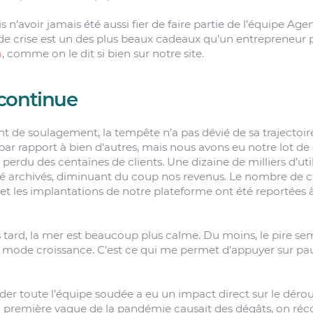
s n’avoir jamais été aussi fier de faire partie de l’équipe Agen
de crise est un des plus beaux cadeaux qu’un entrepreneur pe
n
, comme on le dit si bien sur notre site.
continue
nt de soulagement, la tempête n’a pas dévié de sa trajectoi
 rapport à bien d’autres, mais nous avons eu notre lot de 
perdu des centaines de clients. Une dizaine de milliers d’uti
été archivés, diminuant du coup nos revenus. Le nombre de cl
et les implantations de notre plateforme ont été reportées 
tard, la mer est beaucoup plus calme. Du moins, le pire sem
mode croissance. C’est ce qui me permet d’appuyer sur paus
der toute l’équipe soudée a eu un impact direct sur le dérou
a première vague de la pandémie causait des dégâts, on récolt