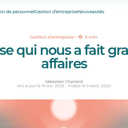
antes
on de personnel
Gestion d’entreprise
Nouveautés
éniaux
Gestion d'entreprise
5 min.
se qui nous a fait gr
affaires
Sébastien Charland
Mis à jour le 19 Avr. 2023
Publié le 5 Août. 2020