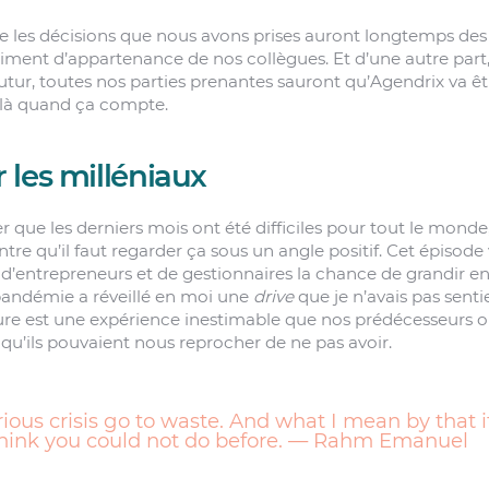
ue les décisions que nous avons prises auront longtemps de
timent d’appartenance de nos collègues. Et d’une autre part,
futur, toutes nos parties prenantes sauront qu’Agendrix va ê
e là quand ça compte.
les milléniaux
er que les derniers mois ont été difficiles pour tout le mond
contre qu’il faut regarder ça sous un angle positif. Cet épisod
d’entrepreneurs et de gestionnaires la chance de grandir en
pandémie a réveillé en moi une
drive
que je n’avais pas senti
ure est une expérience inestimable que nos prédécesseurs on
 qu’ils pouvaient nous reprocher de ne pas avoir.
rious crisis go to waste. And what I mean by that i
think you could not do before. — Rahm Emanuel