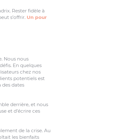
drix. Rester fidèle à
ut s’offrir.
Un pour
re. Nous nous
défis. En quelques
lisateurs chez nos
ients potentiels est
à des dates
ble derrière, et nous
e et d’écrire ces
lement de la crise. Au
ait les bienfaits