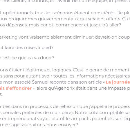
 nos clients, inconnus, et l’avenir de notre équipe, imprévisib
t opérationnels, tous les scénarios étaient considérés. De p
aux programmes gouvernementaux qui seraient offerts. Ça t
r nos dépenses, mais par où commencer et jusqu’où aller?
marketing vont vraisemblablement diminuer; devrait-on coup
it faire des mises à pied?
 est-ce que ça va durer?
ions étaient légitimes et logiques. C’est le genre de momen
es sans pour autant avoir toutes les informations nécessair
e mon associé Samuel raconte dans son article «
La journée
ait s’effondrer
», alors qu’Agendrix était dans une impasse 
t.
mbés dans un processus de réflexion que j’appelle le proces
es céréales préférées de mon père). Notre côté comptable sou
 entrepreneurial voyait plutôt les impacts potentiels sur l’éq
quel message souhaitons-nous envoyer?