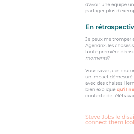
d’avoir une équipe un
partager plus d’exempl
En rétrospecti
Je peux me tromper en
Agendrix, les choses 
toute première décisi
moments
?
Vous savez, ces mome
un impact démesuré s
avec des chaises Her
bien expliqué
qu’il n
contexte de télétravail
Steve Jobs le disa
connect them loo