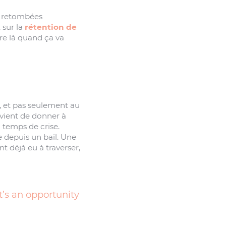
s retombées
 sur la
rétention de
tre là quand ça va
e, et pas seulement au
e vient de donner à
 temps de crise.
e depuis un bail. Une
t déjà eu à traverser,
t’s an opportunity