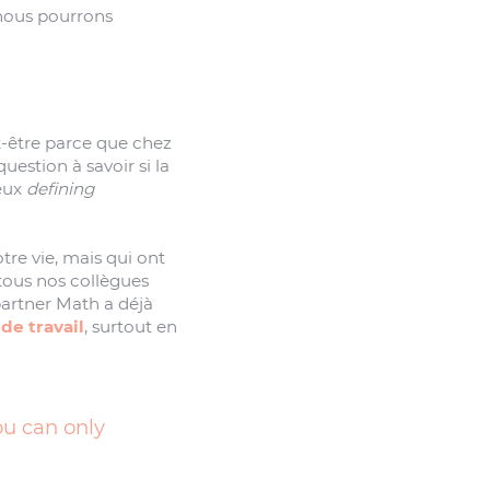
 nous pourrons
t-être parce que chez
estion à savoir si la
meux
defining
re vie, mais qui ont
tous nos collègues
artner Math a déjà
de travail
, surtout en
ou can only