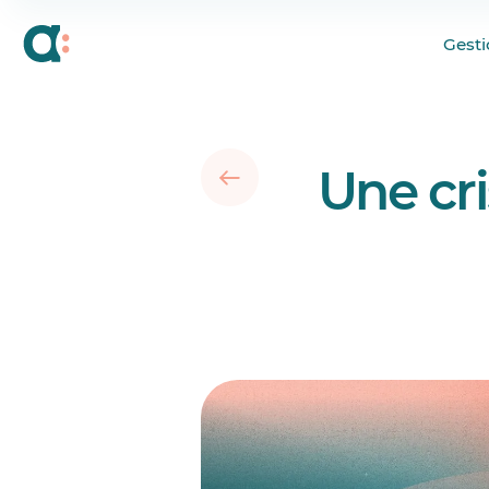
Des décisions marqu
Gesti
La tempête continue
Un mot pour les mill
Une cri