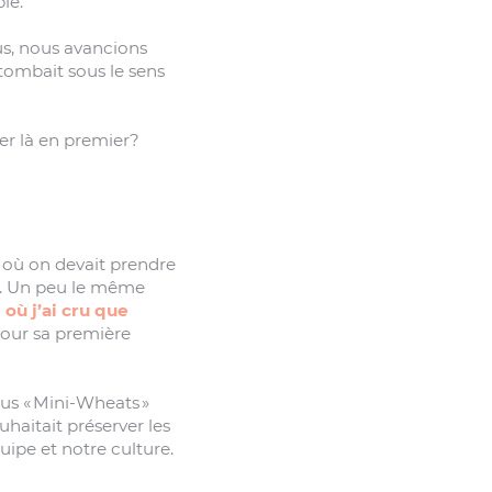
le.
lus, nous avancions
ombait sous le sens
er là en premier?
t où on devait prendre
es. Un peu le même
 où j’ai cru que
pour sa première
sus « Mini-Wheats »
haitait préserver les
uipe et notre culture.