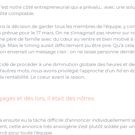
est notre côté entrepreneurial qui a prévalu… avec une sol
ôté comptable.
is la décision de garder tous les membres de l’équipe, y co
prévue pour le 17 mars. On ne s’imaginait pas revenir sur
une père de famille avec du cœur au ventre et bien motivé à
. Mais le timing aurait difficilement pu être pire. Qu’à cela
on enverrait un message clair : on ne laisse personne derrièr
idé de procéder à une diminution globale des heures et des 
d’autres mots, nous avons privilégié l’approche d’un
hit
en éq
a rentabilité. Le coeur avant la raison.
agés et dès lors, il était des nôtres.
 ensuite eu la tâche difficile d’annoncer individuellement la
nt, cette annonce très anxiogène s’est plutôt soldée par u
cé pour toute l’équipe.